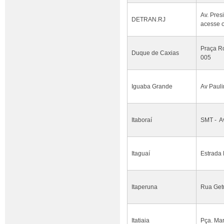
Av. Pres
DETRAN.RJ
acesse o
Praça Ro
Duque de Caxias
005
Iguaba Grande
Av Pauli
Itaboraí
SMT - Av
Itaguaí
Estrada 
Itaperuna
Rua Getú
Itatiaia
Pça. Mar