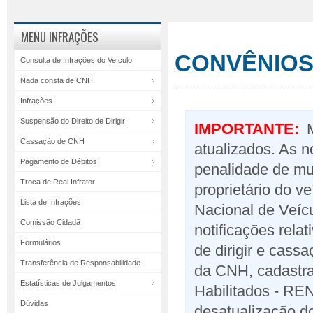
MENU INFRAÇÕES
CONVÊNIOS
Consulta de Infrações do Veículo
Nada consta de CNH
Infrações
Suspensão do Direito de Dirigir
IMPORTANTE:
M
Cassação de CNH
atualizados. As n
Pagamento de Débitos
penalidade de mu
Troca de Real Infrator
proprietário do v
Lista de Infrações
Nacional de Veí
Comissão Cidadã
notificações rela
Formulários
de dirigir e cas
Transferência de Responsabilidade
da CNH, cadastra
Estatísticas de Julgamentos
Habilitados - RE
Dúvidas
desatualização d