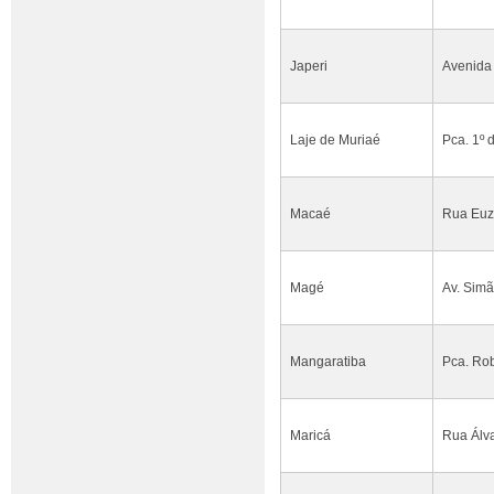
Japeri
Avenida 
Laje de Muriaé
Pca. 1º 
Macaé
Rua Euzé
Magé
Av. Simã
Mangaratiba
Pca. Rob
Maricá
Rua Álva