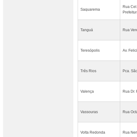
Rua Cel.
Saquarema
Prefeitu
Tanguá
Rua Ver
Teresópolis
Av. Feli
Três Rios
Pca. São
Valença
Rua Dr. 
Vassouras
Rua Octá
Volta Redonda
Rua Neme