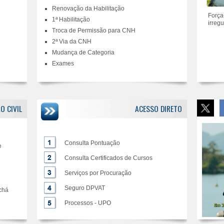
Renovação da Habilitação
Força-
1ª Habilitação
irregu
Troca de Permissão para CNH
2ª Via da CNH
Mudança de Categoria
Exames
O CIVIL
ACESSO DIRETO
Consulta Pontuação
e
Consulta Certificados de Cursos
Serviços por Procuração
Seguro DPVAT
achá
Processos - UPO