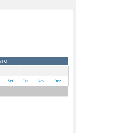
NTO
Set
Out
Nov
Dez