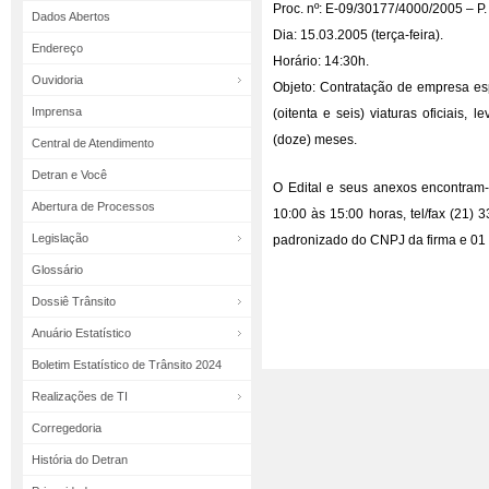
Proc. nº: E-09/30177/4000/2005 – P.
Dados Abertos
Dia: 15.03.2005 (terça-feira).
Endereço
Horário: 14:30h.
Ouvidoria
Objeto: Contratação de empresa es
Imprensa
(oitenta e seis) viaturas oficiais,
(doze) meses.
Central de Atendimento
Detran e Você
O Edital e seus anexos encontram-
Abertura de Processos
10:00 às 15:00 horas, tel/fax (21)
Legislação
padronizado do CNPJ da firma e 01 
Glossário
Dossiê Trânsito
Anuário Estatístico
Boletim Estatístico de Trânsito 2024
Realizações de TI
Corregedoria
História do Detran