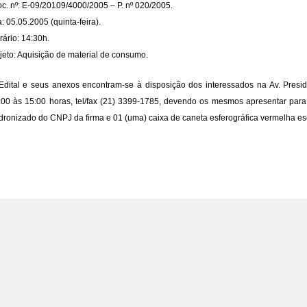
oc. nº: E-09/20109/4000/2005 – P. nº 020/2005.
: 05.05.2005 (quinta-feira).
rário: 14:30h.
jeto: Aquisição de material de consumo.
Edital e seus anexos encontram-se à disposição dos interessados na Av. Presi
:00 às 15:00 horas, tel/fax (21) 3399-1785, devendo os mesmos apresentar para 
dronizado do CNPJ da firma e 01 (uma) caixa de caneta esferográfica vermelha escr