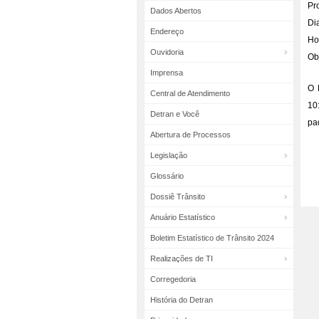
Pr
Dados Abertos
Dia
Endereço
Ho
Ouvidoria
Ob
Imprensa
O 
Central de Atendimento
10
Detran e Você
pa
Abertura de Processos
Legislação
Glossário
Dossiê Trânsito
Anuário Estatístico
Boletim Estatístico de Trânsito 2024
Realizações de TI
Corregedoria
História do Detran