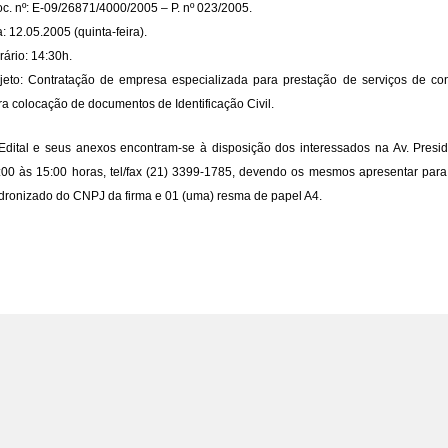
oc. nº: E-09/26871/4000/2005 – P. nº 023/2005.
: 12.05.2005 (quinta-feira).
rário: 14:30h.
jeto: Contratação de empresa especializada para prestação de serviços de c
ra colocação de documentos de Identificação Civil.
Edital e seus anexos encontram-se à disposição dos interessados na Av. Presi
:00 às 15:00 horas, tel/fax (21) 3399-1785, devendo os mesmos apresentar para 
dronizado do CNPJ da firma e 01 (uma) resma de papel A4.