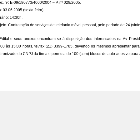
oc. nº: E-09/180773/4000/2004 – P. nº 028/2005.
: 03.06.2005 (sexta-feira).
rário: 14:30h.
jeto: Contratação de serviços de telefonia móvel pessoal, pelo período de 24 (vint
Edital e seus anexos encontram-se à disposição dos interessados na Av. Presi
:00 às 15:00 horas, tel/fax (21) 3399-1785, devendo os mesmos apresentar para 
dronizado do CNPJ da firma e permuta de 100 (cem) blocos de auto-adesivo par