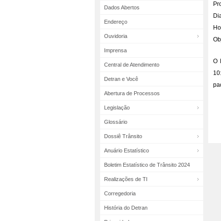
Pr
Dados Abertos
Dia
Endereço
Ho
Ouvidoria
Ob
Imprensa
O 
Central de Atendimento
10
Detran e Você
pa
Abertura de Processos
Legislação
Glossário
Dossiê Trânsito
Anuário Estatístico
Boletim Estatístico de Trânsito 2024
Realizações de TI
Corregedoria
História do Detran