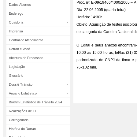
Proc. nº: E-09/19466/4000/2005 – P.
Dados Abertos
Dia: 22.06.2005 (quarta-feira).
Endereço
Horário: 14:30h.
Ouvidoria
Objeto: Aquisição de testes psicol
Imprensa
de categoria da Carteira Nacional de
Central de Atendimento
O Edital e seus anexos encontram-
Detran e Você
10:00 às 15:00 horas, tel/fax (21)
Abertura de Processos
padronizado do CNPJ da firma e p
Legislação
76x102 mm.
Glossário
Dossiê Trânsito
Anuário Estatístico
Boletim Estatístico de Trânsito 2024
Realizações de TI
Corregedoria
História do Detran