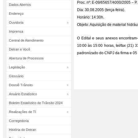
Proc. nº: E-09/65657/4000/2005 – P.
Dados Abertos
Dia: 30.08.2005 (terça-feira).
Endereço
Horário: 14:30h.
Ouvidoria
Objeto: Aquisição de material hidrául
Imprensa
O Edital e seus anexos encontram-
Central de Atendimento
10:00 às 15:00 horas, tel/fax (21)
Detran e Você
padronizado do CNPJ da firma e 05 
Abertura de Processos
Legislação
Glossário
Dossiê Trânsito
Anuário Estatístico
Boletim Estatístico de Trânsito 2024
Realizações de TI
Corregedoria
História do Detran