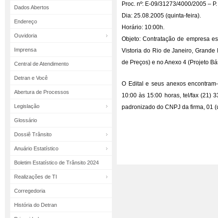
Proc. nº: E-09/31273/4000/2005 – P.
Dados Abertos
Dia: 25.08.2005 (quinta-feira).
Endereço
Horário: 10:00h.
Ouvidoria
Objeto: Contratação de empresa es
Imprensa
Vistoria do Rio de Janeiro, Grande 
de Preços) e no Anexo 4 (Projeto Bá
Central de Atendimento
Detran e Você
O Edital e seus anexos encontram-
Abertura de Processos
10:00 às 15:00 horas, tel/fax (21)
Legislação
padronizado do CNPJ da firma, 01 (u
Glossário
Dossiê Trânsito
Anuário Estatístico
Boletim Estatístico de Trânsito 2024
Realizações de TI
Corregedoria
História do Detran