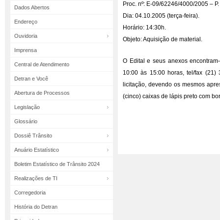
Proc. nº: E-09/62246/4000/2005 – P.
Dados Abertos
Dia: 04.10.2005 (terça-feira).
Endereço
Horário: 14:30h.
Ouvidoria
Objeto: Aquisição de material.
Imprensa
O Edital e seus anexos encontram-
Central de Atendimento
10:00 às 15:00 horas, tel/fax (21
Detran e Você
licitação, devendo os mesmos apre
Abertura de Processos
(cinco) caixas de lápis preto com bo
Legislação
Glossário
Dossiê Trânsito
Anuário Estatístico
Boletim Estatístico de Trânsito 2024
Realizações de TI
Corregedoria
História do Detran