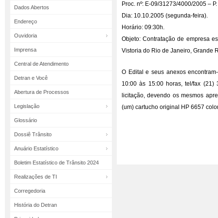
Proc. nº: E-09/31273/4000/2005 – P.
Dados Abertos
Dia: 10.10.2005 (segunda-feira).
Endereço
Horário: 09:30h.
Ouvidoria
Objeto: Contratação de empresa es
Imprensa
Vistoria do Rio de Janeiro, Grande R
Central de Atendimento
O Edital e seus anexos encontram-
Detran e Você
10:00 às 15:00 horas, tel/fax (21
Abertura de Processos
licitação, devendo os mesmos apre
Legislação
(um) cartucho original HP 6657 color
Glossário
Dossiê Trânsito
Anuário Estatístico
Boletim Estatístico de Trânsito 2024
Realizações de TI
Corregedoria
História do Detran