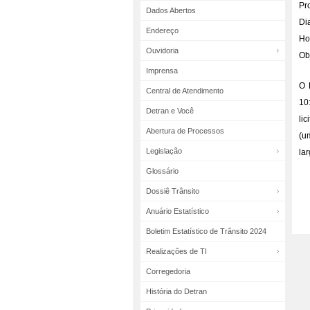
Pr
Dados Abertos
Dia
Endereço
Ho
Ouvidoria
Ob
Imprensa
O 
Central de Atendimento
10
Detran e Você
li
Abertura de Processos
(u
Legislação
la
Glossário
Dossiê Trânsito
Anuário Estatístico
Boletim Estatístico de Trânsito 2024
Realizações de TI
Corregedoria
História do Detran