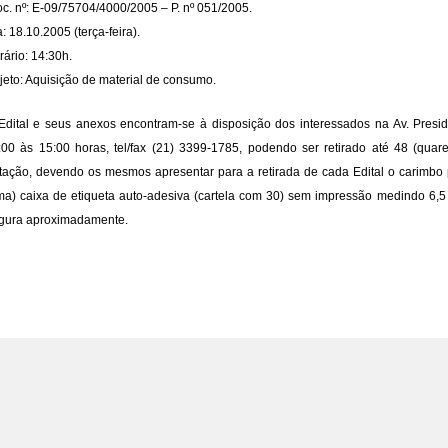
oc. nº: E-09/75704/4000/2005 – P. nº 051/2005.
: 18.10.2005 (terça-feira).
rário: 14:30h.
jeto: Aquisição de material de consumo.
Edital e seus anexos encontram-se à disposição dos interessados na Av. Presi
:00 às 15:00 horas, tel/fax (21) 3399-1785, podendo ser retirado até 48 (quar
citação, devendo os mesmos apresentar para a retirada de cada Edital o carimb
ma) caixa de etiqueta auto-adesiva (cartela com 30) sem impressão medindo 6
rgura aproximadamente.