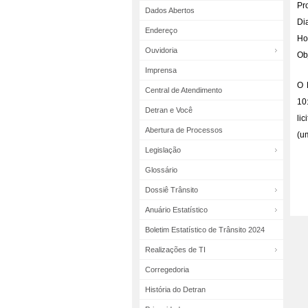
Pr
Dados Abertos
Dia
Endereço
Ho
Ouvidoria
Ob
Imprensa
O 
Central de Atendimento
10
Detran e Você
li
Abertura de Processos
(u
Legislação
Glossário
Dossiê Trânsito
Anuário Estatístico
Boletim Estatístico de Trânsito 2024
Realizações de TI
Corregedoria
História do Detran