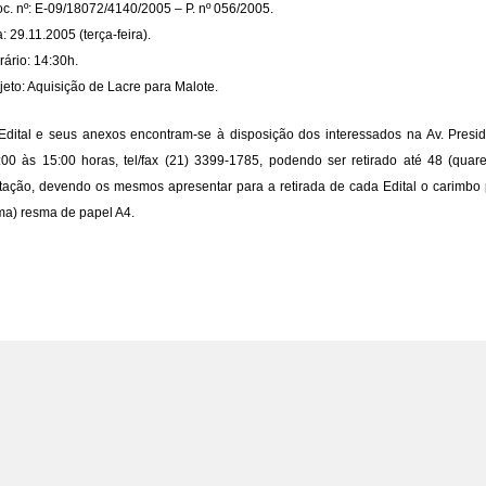
oc. nº: E-09/18072/4140/2005 – P. nº 056/2005.
: 29.11.2005 (terça-feira).
rário: 14:30h.
jeto: Aquisição de Lacre para Malote.
Edital e seus anexos encontram-se à disposição dos interessados na Av. Presi
:00 às 15:00 horas, tel/fax (21) 3399-1785, podendo ser retirado até 48 (quar
citação, devendo os mesmos apresentar para a retirada de cada Edital o carimb
ma) resma de papel A4.