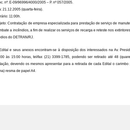
oc. nº: E-09/96996/4000/2005 – P. nº 057/2005.
: 21.12.2005 (quarta-feira).
rário: 11:00h.
jeto: Contratação de empresa especializada para prestação de serviço de manut
mbate a incêndios, a fim de realizar os serviços de recarga e reteste nos extintore
édios do DETRAN/RJ.
Edital e seus anexos encontram-se à disposição dos interessados na Av. Presi
:00 às 15:00 horas, tel/fax (21) 3399-1785, podendo ser retirado até 48 (quar
citação, devendo os mesmos apresentar para a retirada de cada Edital o carimb
ma) resma de papel A4.