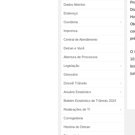
Pr
Dados Abertos
Dia
Endereço
Ho
Ouvidoria
Ob
Imprensa
co
pr
Central de Atendimento
Detran e Você
O 
Abertura de Processos
10
Legislação
li
(u
Glossário
Dossiê Trânsito
Anuário Estatístico
Boletim Estatístico de Trânsito 2024
Realizações de TI
Corregedoria
História do Detran