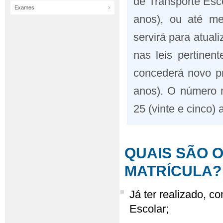
de Transporte Esc
Exames
anos), ou até m
servirá para atua
nas leis pertinen
concederá novo pr
anos). O número m
25 (vinte e cinco) 
QUAIS SÃO O
MATRÍCULA?
Já ter realizado, 
Escolar;