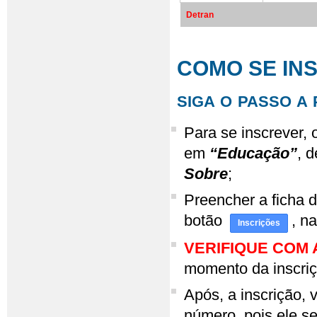
Detran
COMO SE IN
SIGA O PASSO A 
Para se inscrever, 
em
“Educação”
, 
Sobre
;
Preencher a ficha 
botão
, n
Inscrições
VERIFIQUE COM
momento da inscriç
Após, a inscrição,
número, pois ele se