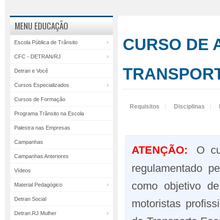
MENU EDUCAÇÃO
CURSO DE 
Escola Pública de Trânsito
CFC - DETRAN/RJ
TRANSPOR
Detran e Você
Cursos Especializados
Cursos de Formação
Requisitos
Disciplinas
Programa Trânsito na Escola
Palestra nas Empresas
Campanhas
ATENÇÃO:
O cur
Campanhas Anteriores
regulamentado p
Vídeos
como objetivo de 
Material Pedagógico
Detran Social
motoristas profis
Detran.RJ Mulher