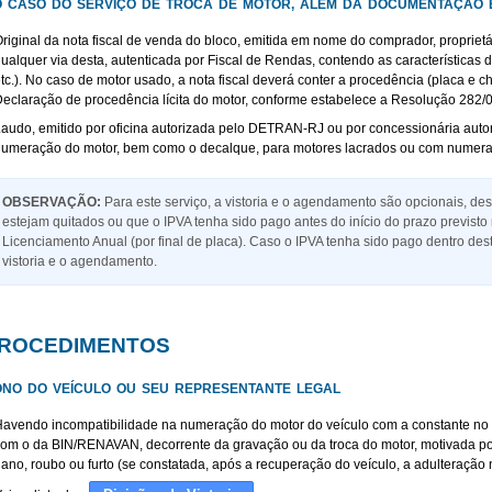
 CASO DO SERVIÇO DE TROCA DE MOTOR, ALÉM DA DOCUMENTAÇÃO ES
riginal da nota fiscal de venda do bloco, emitida em nome do comprador, proprietár
ualquer via desta, autenticada por Fiscal de Rendas, contendo as características d
tc.). No caso de motor usado, a nota fiscal deverá conter a procedência (placa e c
eclaração de procedência lícita do motor, conforme estabelece a Resolução 282/0
audo, emitido por oficina autorizada pelo DETRAN-RJ ou por concessionária autor
umeração do motor, bem como o decalque, para motores lacrados ou com numeraçã
OBSERVAÇÃO:
Para este serviço, a vistoria e o agendamento são opcionais, de
estejam quitados ou que o IPVA tenha sido pago antes do início do prazo previsto
Licenciamento Anual (por final de placa). Caso o IPVA tenha sido pago dentro des
vistoria e o agendamento.
ROCEDIMENTOS
NO DO VEÍCULO OU SEU REPRESENTANTE LEGAL
avendo incompatibilidade na numeração do motor do veículo com a constante n
om o da BIN/RENAVAN, decorrente da gravação ou da troca do motor, motivada por
ano, roubo ou furto (se constatada, após a recuperação do veículo, a adulteração