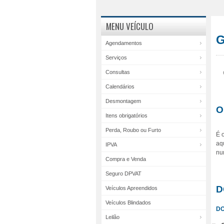
MENU VEÍCULO
G
Agendamentos
Serviços
Consultas
Calendários
Desmontagem
O
Itens obrigatórios
Perda, Roubo ou Furto
É 
aq
IPVA
nu
Compra e Venda
Seguro DPVAT
D
Veículos Apreendidos
Veículos Blindados
D
Leilão