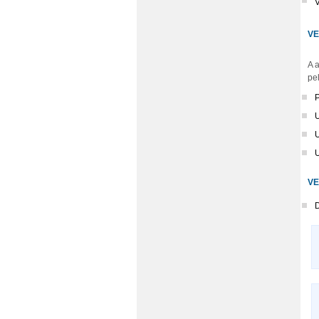
V
VE
A 
pe
P
U
U
U
VE
D