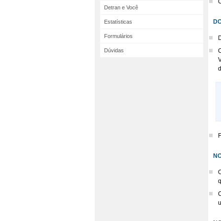
Detran e Você
DO
Estatísticas
Formulários
Dúvidas
C
V
d
F
NO
O
q
C
u