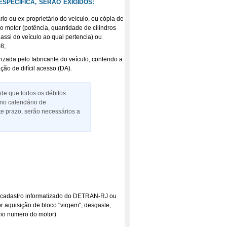
PECÍFICA, SERÃO EXIGIDOS:
io ou ex-proprietário do veículo, ou cópia de
o motor (potência, quantidade de cilindros
hassi do veículo ao qual pertencia) ou
8;
izada pelo fabricante do veículo, contendo a
o de difícil acesso (DA).
sde que todos os débitos
 no calendário de
te prazo, serão necessários a
o cadastro informatizado do DETRAN-RJ ou
 aquisição de bloco "virgem", desgaste,
 no numero do motor).