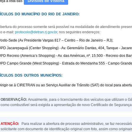
Divisões de Vistoria
eja a lista das
ÍCULOS DO MUNICÍPIO DO RIO DE JANEIRO:
abertura do processo somente será possível na modalidade de atendimento presen
lo e-mail:
protocolo@detran.rj.gov.br
, nos seguintes endereços:
osto-Sede (Av Presidente Vargas 817 – Centro – Rio de Janeiro – RJ);
PD Jacarepaguá (Center Shopping) - Av. Geremário Dantas, 404, Tanque - Jacare
PD Recreio (America’s Shopping) - Av. das Américas, nº. 15.500 - Recreio dos Ban
PD Campo Grande (West Shopping) - Estrada do Mendanha 555 - Campo Grande -
ÍCULOS DOS OUTROS MUNICÍPIOS:
irigir-se à CIRETRAN ou ao Serviço Auxiliar de Trânsito (SAT) do local para abert
OBSERVAÇÃO:
Anualmente, para o licenciamento dos veículos que utilizam o Gá
como combustível será exigida a apresentação de novo Certificado de Segurança
ATENÇÃO
:
Para realizar a abertura de processo administrativo, se faz necessár
solicitante com documento de identificação original com foto, assim como origin