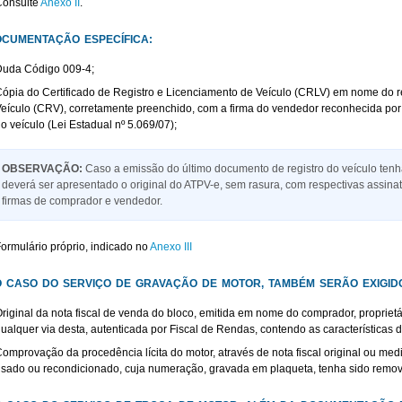
Consulte
Anexo II
.
CUMENTAÇÃO ESPECÍFICA:
Duda Código 009-4;
ópia do Certificado de Registro e Licenciamento de Veículo (CRLV) em nome do r
eículo (CRV), corretamente preenchido, com a firma do vendedor reconhecida por 
o veículo (Lei Estadual nº 5.069/07);
OBSERVAÇÃO:
Caso a emissão do último documento de registro do veículo tenh
deverá ser apresentado o original do ATPV-e, sem rasura, com respectivas assin
firmas de comprador e vendedor.
ormulário próprio, indicado no
Anexo III
 CASO DO SERVIÇO DE GRAVAÇÃO DE MOTOR, TAMBÉM SERÃO EXIGID
riginal da nota fiscal de venda do bloco, emitida em nome do comprador, proprietár
ualquer via desta, autenticada por Fiscal de Rendas, contendo as características d
omprovação da procedência lícita do motor, através de nota fiscal original ou med
sado ou recondicionado, cuja numeração, gravada em plaqueta, tenha sido remov