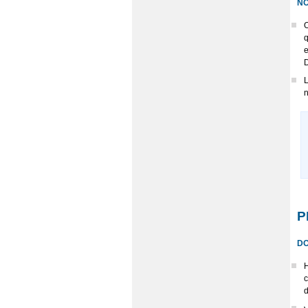
NO
O
q
e
D
L
n
P
DO
H
c
d