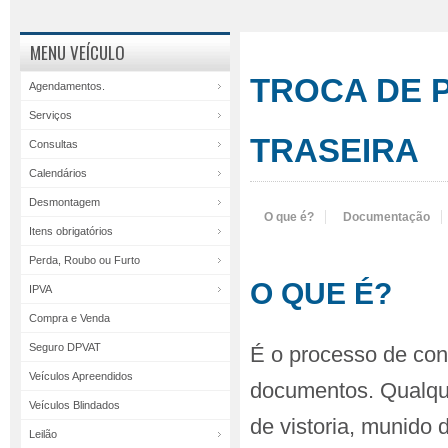
MENU VEÍCULO
TROCA DE 
Agendamentos.
Serviços
TRASEIRA
Consultas
Calendários
Desmontagem
O que é?
Documentação
Itens obrigatórios
Perda, Roubo ou Furto
O QUE É?
IPVA
Compra e Venda
Seguro DPVAT
É o processo de con
Veículos Apreendidos
documentos. Qualque
Veículos Blindados
de vistoria, munido
Leilão