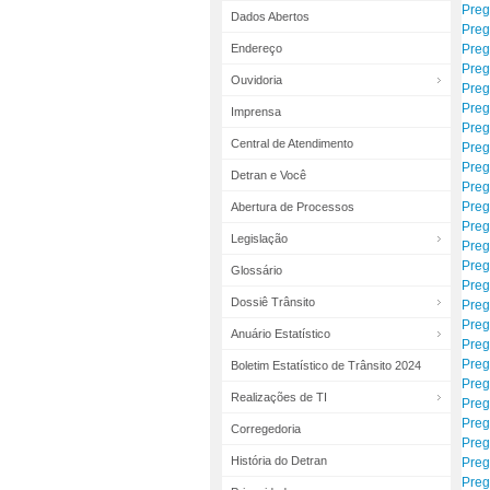
Preg
Dados Abertos
Preg
Endereço
Preg
Preg
Ouvidoria
Preg
Preg
Imprensa
Preg
Central de Atendimento
Preg
Preg
Detran e Você
Preg
Preg
Abertura de Processos
Preg
Legislação
Preg
Preg
Glossário
Preg
Dossiê Trânsito
Preg
Preg
Anuário Estatístico
Preg
Preg
Boletim Estatístico de Trânsito 2024
Preg
Realizações de TI
Preg
Preg
Corregedoria
Preg
História do Detran
Preg
Preg