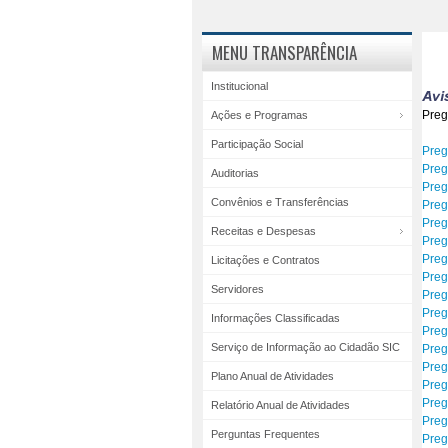
MENU TRANSPARÊNCIA
Institucional
Preg
Ações e Programas
Participação Social
Preg
Preg
Auditorias
Preg
Convênios e Transferências
Preg
Preg
Receitas e Despesas
Preg
Preg
Licitações e Contratos
Preg
Servidores
Preg
Preg
Informações Classificadas
Preg
Serviço de Informação ao Cidadão SIC
Preg
Preg
Plano Anual de Atividades
Preg
Preg
Relatório Anual de Atividades
Preg
Perguntas Frequentes
Preg